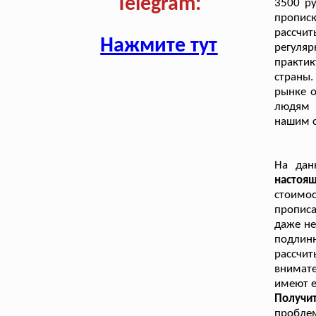
Telegram:
3500 ру
прописк
рассчит
Нажмите тут
регуля
практи
страны
рынке о
людям 
нашим с
На дан
настоя
стоимо
пропис
даже не
подлин
рассчи
внимат
имеют е
Получи
проблем