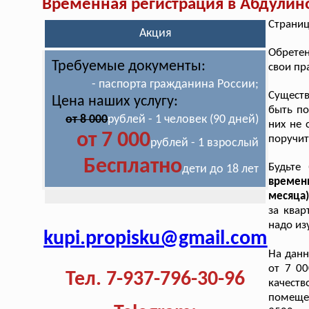
Временная регистрация в Абдулин
Страниц
Акция
Обретен
Требуемые документы:
свои пр
- паспорта гражданина России;
Существ
Цена наших услугу:
быть по
от 8 000
рублей - 1 человек (90 дней)
них не 
от 7 000
поручит
рублей - 1 взрослый
Бесплатно
Будьте
дети до 18 лет
временн
месяца
за квар
надо из
kupi.propisku@gmail.com
На дан
от 7 00
Тел. 7-937-796-30-96
качест
помещен