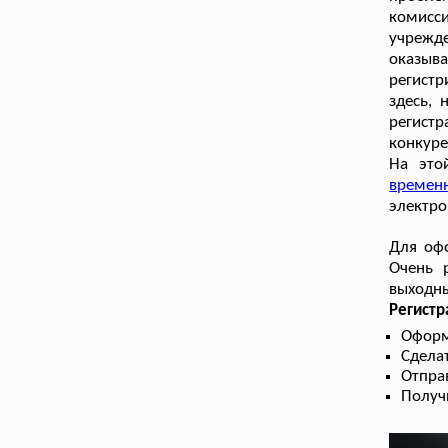
комисс
учрежд
оказыв
регист
здесь, 
регист
конкуре
На это
временн
электро
Для офо
Очень 
выходны
Регистр
Оформ
Сдела
Отправ
Получ